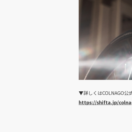
▼詳しくはCOLNAGO
https://shifta.jp/coln