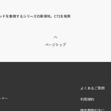
ランドを象徴するシリーズの新境地。C72を発表
ページトップ
よくあるご質問
トナー
利用規約
特定商取引法に