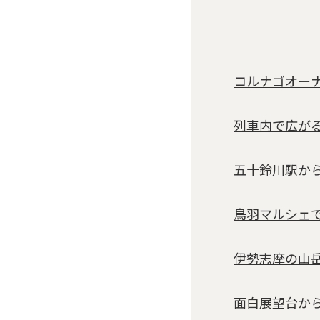
コルナゴオー
列車内で広が
五十鈴川駅か
鳥羽マルシェ
伊勢志摩の山
面白展望台か