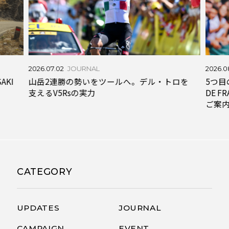
2026.0
2026.07.02
JOURNAL
SAKI
5つ目
山岳2連勝の勢いをツールへ。デル・トロを
DE F
支えるV5Rsの実力
ご案
CATEGORY
UPDATES
JOURNAL
CAMPAIGN
EVENT