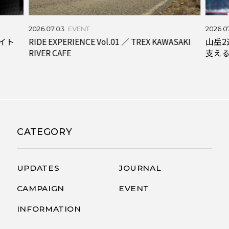
2026.0
2026.07.02
JOURNAL
SAKI
5つ
山岳2連勝の勢いをツールへ。デル・トロを
DE F
支えるV5Rsの実力
ご案
CATEGORY
UPDATES
JOURNAL
CAMPAIGN
EVENT
INFORMATION