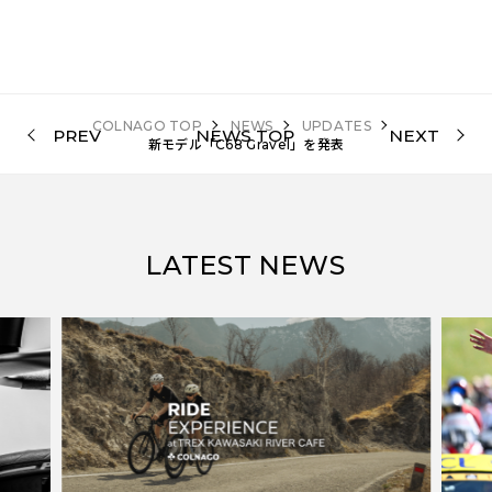
COLNAGO TOP
NEWS
UPDATES
PREV
NEWS TOP
NEXT
新モデル「C68 Gravel」を発表
LATEST NEWS