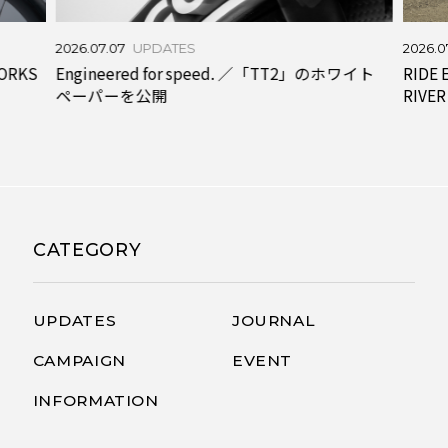
2026.0
2026.07.07
UPDATES
RIDE 
WORKS
Engineered for speed. ／「TT2」のホワイト
RIVER
ペーパーを公開
CATEGORY
UPDATES
JOURNAL
CAMPAIGN
EVENT
INFORMATION