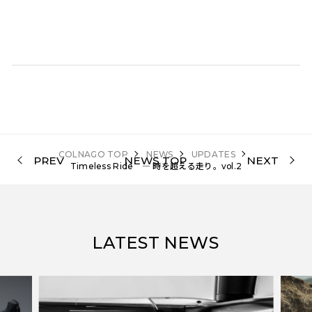
COLNAGO TOP
NEWS
UPDATES
PREV
NEWS TOP
NEXT
Timeless Ride ― 時を超える走り。vol.2
LATEST NEWS