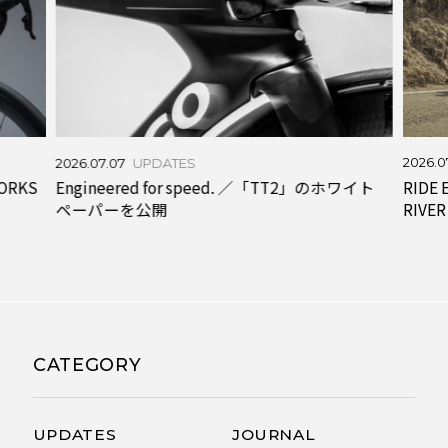
2026.0
2026.07.07
UPDATES
RIDE 
WORKS
Engineered for speed. ／「TT2」のホワイト
RIVER
ペーパーを公開
CATEGORY
UPDATES
JOURNAL