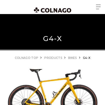
G4-X
COLNAGO TOP
PRODUCTS
BIKES
G4-X