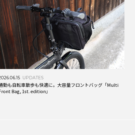
2026.06.15
UPDATES
202
通勤も自転車散歩も快適に。大容量フロントバッグ「Multi
イベ
Front Bag, 1st. edition」