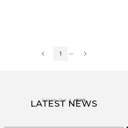
…
1
DAHON TOP
NEWS
LATEST NEWS