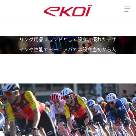
2001年にフランスのプロヴァンスでサイク
リング用品ブランドとして設立。優れたデザ
インや性能でヨーロッパでは設立当初から人
気が高く、2009年のツール・ド・フランス
でEKOI製品を使用した選手が初めての区間
優勝を果たして以来、今ではヨーロッパ市場
における主要なブランドとして認知されてい
る。