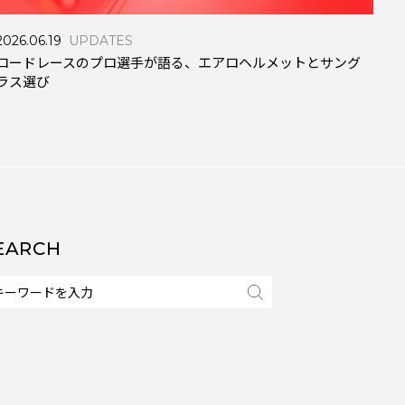
202
E
「A
2026.06.19
UPDATES
ロードレースのプロ選手が語る、エアロヘルメットとサング
ラス選び
EARCH