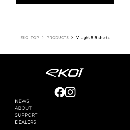
ります。 •柔らかくしっかりとしたストラップによ
り、肩に圧力をかけずに完璧で痛みのないフィット
感を実現します。
EKOI TOP
PRODUCTS
V-Light BIB shorts
NEWS
ABOUT
SUPPORT
DEALERS
人間工学に基づいたマイクロパンチング伸縮性ショ