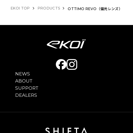
整が可能で、顔に合わせてピッタリとフィットさせ
EKOI TOP
PRODUCTS
OTTIMO REVO（偏光レンズ）
ることができるので、ライド中の激しい動きや長距
離ライドなどでも安心です。ピラミッドシェイプに
なったノーズブリッジは、スマートでスポーティな
外観となり、フレームに収まるデザインは正面から
の見た目もすっきりとシンプルになりました。
NEWS
ABOUT
SUPPORT
DEALERS