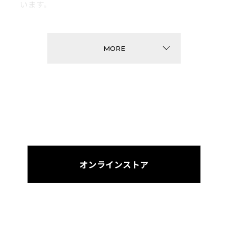
います。
MORE
オンラインストア
調整が可能なテンプルとノーズブリッジにより、あ
らゆる顔形状にフィット
テンプルとノーズブリッジ（鼻あて）は無段階に調