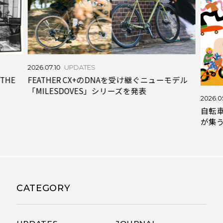
2026.07.10
UPDATES
THE
FEATHER CX+のDNAを受け継ぐニューモデル
「MILESDOVES」シリーズを発表
2026.05
自転
が集う「
CATEGORY