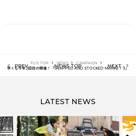
FUJI TOP
NEWS
CAMPAIGN
PREV
NEWS TOP
NEXT
早くも今年2回目の開催！「SNAPPED AND STOCKED MARKET 3」
LATEST NEWS