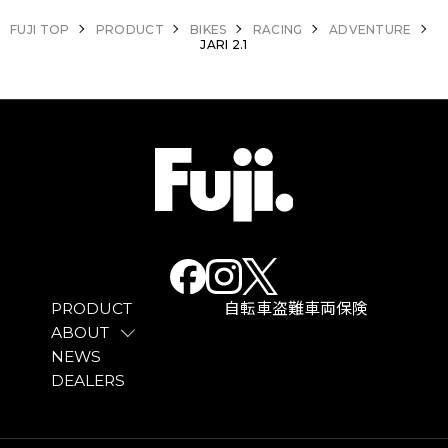
る。
FUJI TOP
PRODUCT
BIKES
RACING
ADVENTURE
JARI 2.1
PRODUCT
自転車盗難車両保険
ABOUT
NEWS
5つのボトルケージの装着を可能にし、トップチュ
DEALERS
ーブ上面には様々なストレージをボルトオンで固定
するマウントも追加。前後キャリアの取り付けが可
能なマウントも標準装備。ロングツーリングでの不