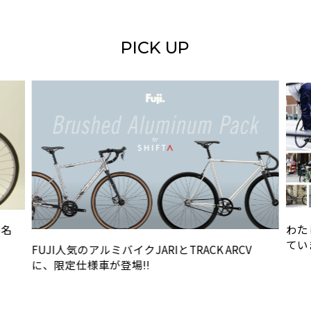
PICK UP
ル名
わた
てい
FUJI人気のアルミバイクJARIとTRACK ARCV
に、限定仕様車が登場!!