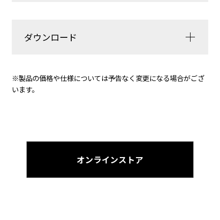
ダウンロード
※製品の価格や仕様については予告なく変更になる場合がござ
います。
シフトケーブルとリアブレーキケーブルはダウンチ
ューブに内蔵され、外的ダメージからケーブルを守
ると同時にあらゆるバイクバッグの装着を可能にす
る。シフトケーブルはヘッドチューブで交差するル
ーティングで、フレームに対するケーブルの擦りや
オンラインストア
万が一の時のケーブルの突っ張りを防ぐ役割を果た
すと同時に、ケーブルが大きくカーブするのでハウ
ジング内のフリクション低減や、ハウジングのテン
ションを利用した直進安定性の向上という効果もあ