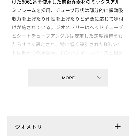
けた6061番を使用した前後異素材のミックスアル
ミフレームを採用、チューブ形状は部分的に振動吸
収力を上げたり剛性を上げたりと必要に応じて味付
けが施されている。ジオメトリーはヘッドチューブ
とシートチューブアングルは安定した速度維持をも
たらすべく設定され、特に低く設計されたBBハイ
トは低重心化を実現、ロングホイールベースと相ま
って長く取られたチェーンステーはバイクの挙動を
安定させ優れた巡航性能をもたらす。BB規格は敢
えてBSAタイプにすることにより出先でのトラブル
MORE
を高い確率で解決することが可能。ディスクブレー
キはフラットマウント対応となっている。
ジオメトリ