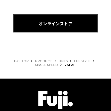
オンラインストア
FUJI TOP
PRODUCT
BIKES
LIFESTYLE
SINGLE SPEED
VAPAH