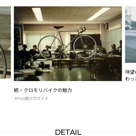
待望
わっ
続・クロモリバイクの魅力
#FUJI選び方ガイド
DETAIL