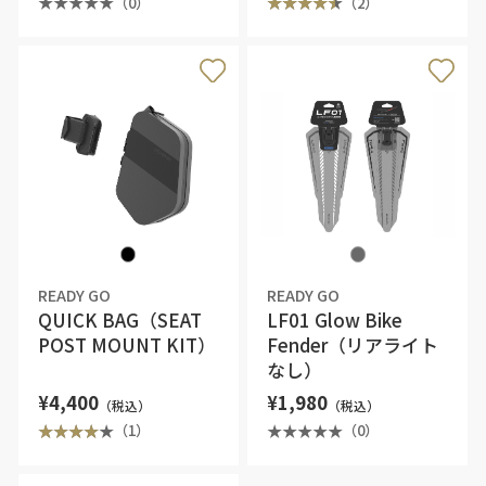
（0）
（2）
READY GO
READY GO
QUICK BAG（SEAT
LF01 Glow Bike
POST MOUNT KIT）
Fender（リアライト
なし）
¥4,400
¥1,980
（税込）
（税込）
（1）
（0）