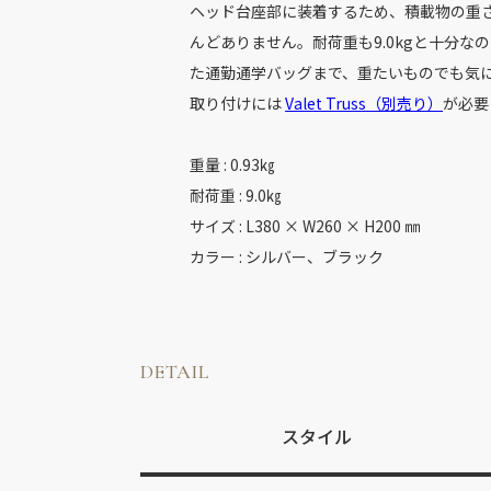
ヘッド台座部に装着するため、積載物の重
んどありません。耐荷重も9.0kgと十分な
た通勤通学バッグまで、重たいものでも気
取り付けには
Valet Truss（別売り）
が必要
重量 : 0.93㎏
耐荷重 : 9.0㎏
サイズ : L380 × W260 × H200 ㎜
カラー : シルバー、ブラック
DETAIL
スタイル