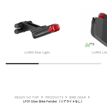
LUMIS Rear Light
LUMIS Lit
READY GO TOP
PRODUCTS
BIKE GEAR
LF01 Glow Bike Fender（リアライトなし）