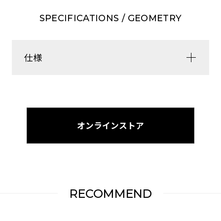
SPECIFICATIONS / GEOMETRY
シンプルなデザインで様々なバイクにマッチ。
仕様
LUMIS Lite Saddle BagやAIR ROCKET CO2
INFLATION KITとの併用も可能で、より快適なライ
ドを提供してくれる。
オンラインストア
RECOMMEND