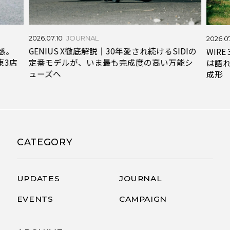
2026.07.10
JOURNAL
2026.0
感。
GENIUS X徹底解説｜30年愛され続けるSIDIの
WIR
関東3店
定番モデルが、いま最も完成度の高い万能シ
は語
ューズへ
成形
CATEGORY
UPDATES
JOURNAL
EVENTS
CAMPAIGN