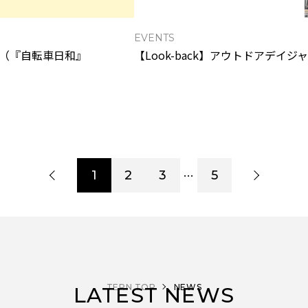
EVENTS
らせ（『自転車日和』
【Look-back】アウトドアデイジャパ
…
1
2
3
5
TERN TOP
NEWS
LATEST NEWS