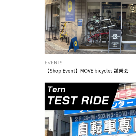
EVENTS
【Shop Event】MOVE bicycles 試乗会