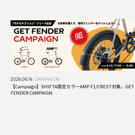
2026.06.16
CAMPAIGN
【Campaign】SHIFTA限定カラーAMP F1/CREST対象。GET
FENDER CAMPAIGN
セ