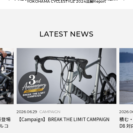
YOKOHAMA CYCLESTYLE 2024出展Report
LATEST NEWS
2026
【C
F1
2026.06.24
JOURNAL
PAIGN
積む・運ぶ・楽しむ。HSD P9 & Quick Haul
D8 対応アクセサリーガイド