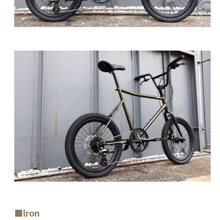
■lron