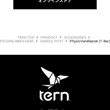
オンラインストア
TERN TOP
PRODUCT
ACCESSORIES
FOLDING BIKES GEAR
HANDLE POST
Physis Handlepost (T-Bar)