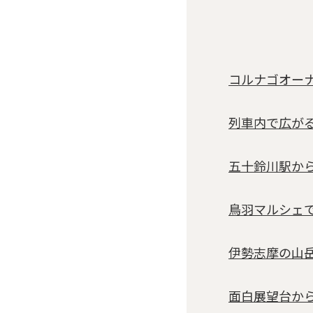
コルナゴオー
列車内で広が
五十鈴川駅か
鳥羽マルシェ
伊勢志摩の山
面白展望台か