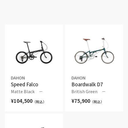
DAHON
DAHON
Speed Falco
Boardwalk D7
Matte Black
－
British Green
－
¥104,500
¥75,900
（税込）
（税込）