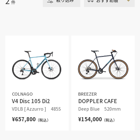
2
絞り込み
件
COLNAGO
BREEZER
V4 Disc 105 Di2
DOPPLER CAFE
VDLB [ Azzurro ]
485S
Deep Blue
520mm
¥657,800
¥154,000
（税込）
（税込）