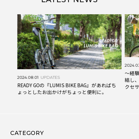
2024.03.19
UPDATES
〜経験×デザイン理念〜 デザイナー達が集
2024.0
結し、より良いサイクルライフを提案するア
ればち
READ
クセサリーブランド『READY GO』
ょっ
CATEGORY