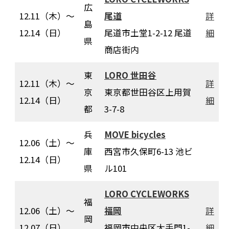
広
12.11（木）〜
尾道
詳
島
12.14（日）
尾道市土堂1-2-12 尾道
細
県
商店街内
東
LORO 世田谷
12.11（木）〜
詳
京
東京都世田谷区上用賀
12.14（日）
細
都
3-7-8
兵
MOVE bicycles
12.06（土）〜
庫
西宮市久保町6-13 池ビ
12.14（日）
県
ル101
LORO CYCLEWORKS
福
12.06（土）〜
福岡
詳
岡
12.07（日）
福岡市中央区大手門1-
細