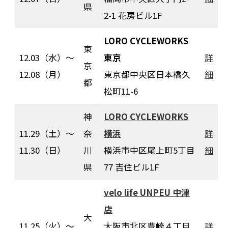
県
2-1 花房ビル1F
LORO CYCLEWORKS
東
12.03（水）〜
東京
詳
京
12.08（月）
東京都中央区日本橋久
細
都
松町11-6
神
LORO CYCLEWORKS
11.29（土）〜
奈
横浜
詳
11.30（日）
川
横浜市中区尾上町5丁目
細
県
77 吉住ビル1F
velo life UNPEU 中津
店
大
11.25（火）〜
大阪市北区豊崎４丁目
詳