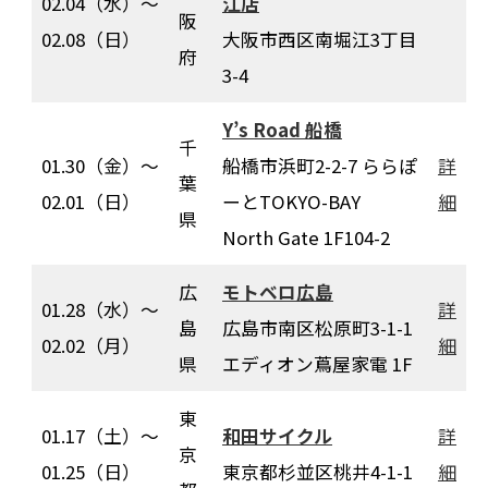
02.04（水）〜
江店
阪
02.08（日）
大阪市西区南堀江3丁目
府
3-4
Y’s Road 船橋
千
01.30（金）〜
船橋市浜町2-2-7 ららぽ
詳
葉
02.01（日）
ーとTOKYO-BAY
細
県
North Gate 1F104-2
広
モトベロ広島
01.28（水）～
詳
島
広島市南区松原町3-1-1
02.02（月）
細
県
エディオン蔦屋家電 1F
東
01.17（土）〜
和田サイクル
詳
京
01.25（日）
東京都杉並区桃井4-1-1
細