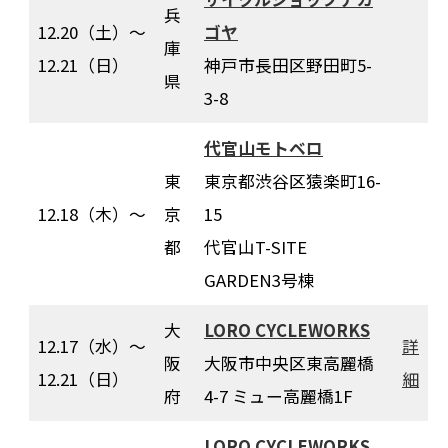
兵
12.20（土）〜
ゴヤ
庫
12.21（日）
神戸市長田区野田町5-
県
3-8
代官山モトベロ
東
東京都渋谷区猿楽町16-
12.18（木）〜
京
15
都
代官山T-SITE
GARDEN3号棟
大
LORO CYCLEWORKS
12.17（水）〜
詳
阪
大阪市中央区東高麗橋
12.21（日）
細
府
4-7 ミュー高麗橋1F
LORO CYCLEWORKS