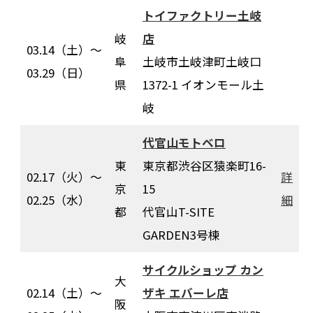
トイファクトリー土岐
岐
店
03.14（土）〜
阜
土岐市土岐津町土岐口
03.29（日）
県
1372-1 イオンモール土
岐
代官山モトベロ
東
東京都渋谷区猿楽町16-
02.17（火）～
詳
京
15
02.25（水）
細
都
代官山T-SITE
GARDEN3号棟
サイクルショップ カン
大
02.14（土）～
ザキ エバーレ店
阪