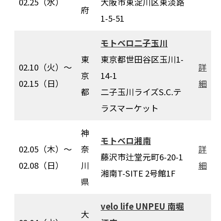
02.25（水）
大阪市東淀川区東淡路
府
1-5-51
モトベロ二子玉川
東
東京都世田谷区玉川1-
02.10（火）～
詳
京
14-1
02.15（日）
細
都
二子玉川ライズS.C.テ
ラスマーケット
神
モトベロ湘南
02.05（木）～
奈
詳
藤沢市辻堂元町6-20-1
02.08（日）
川
細
湘南T-SITE 2号館1F
県
velo life UNPEU 南堀
大