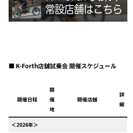
■
K-Forth店舗試乗会 開催スケジュール
開
詳
開催日程
催
開催店舗
細
地
＜2026年＞