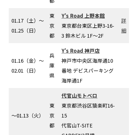
都
東
Y’s Road 上野本館
01.17（土）〜
詳
京
東京都台東区上野3-16-
01.25（日）
細
都
3 鈴木ビル 1F～2F
Y’s Road 神戸店
兵
01.16（金）〜
神戸市中央区海岸通10
庫
02.01（日）
番地 デビスパーキング
県
海岸通1F
代官山モトベロ
東
東京都渋谷区猿楽町16-
〜01.13（火）
京
15
都
代官山T-SITE