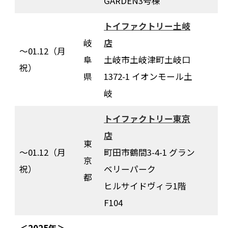
GARDEN3号棟
トイファクトリー土岐
岐
店
〜01.12（月
阜
土岐市土岐津町土岐口
祝）
県
1372-1 イオンモール土
岐
トイファクトリー東京
店
東
〜01.12（月
町田市鶴間3-4-1 グラン
京
祝）
ベリーパーク
都
ヒルサイドヴィラ1階
F104
＜2025年＞