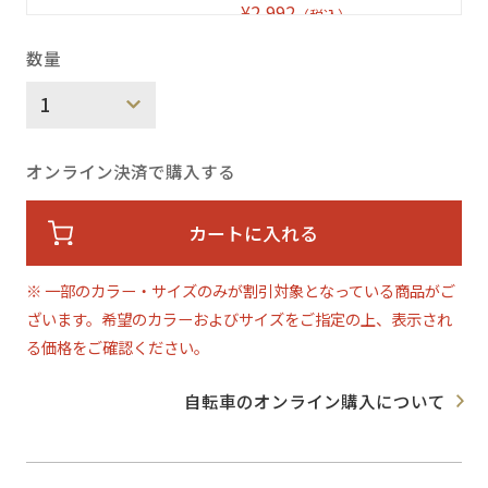
¥2,992
（税込）
数量
Kitt design Carb
on Tri-spoke
Black(Black Log
オンライン決済で購入する
o)
ETRTO:451 / OL
D:100㎜
カートに入れる
¥64,900
（税込）
※ 一部のカラー・サイズのみが割引対象となっている商品がご
¥55,165
（税込）
ざいます。希望のカラーおよびサイズをご指定の上、表示され
る価格をご確認ください。
自転車のオンライン購入について