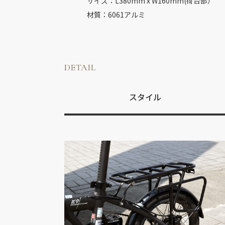
サイズ：L380mm x W160mm(荷台部）
材質：6061アルミ
DETAIL
スタイル