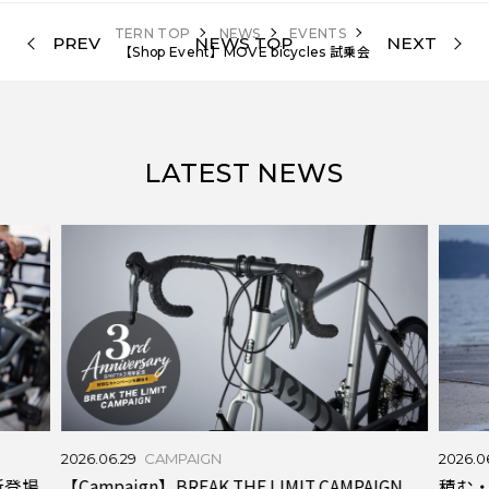
TERN TOP
NEWS
EVENTS
PREV
NEWS TOP
NEXT
【Shop Event】MOVE bicycles 試乗会
LATEST NEWS
2026.06.29
CAMPAIGN
2026.0
【Campaign】BREAK THE LIMIT CAMPAIGN
r 新登場
積む・運