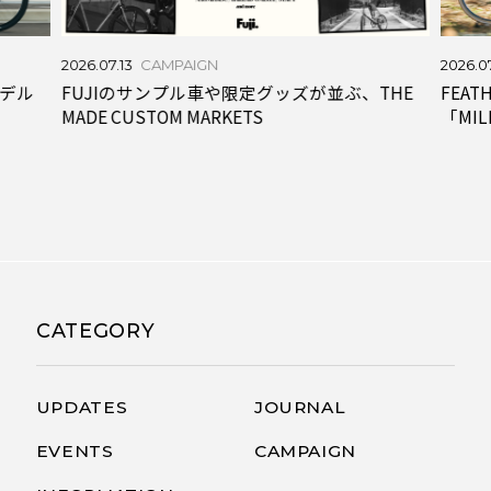
2026.07.13
CAMPAIGN
2026.0
FUJIのサンプル車や限定グッズが並ぶ、THE
モデル
FEA
MADE CUSTOM MARKETS
「MI
CATEGORY
UPDATES
JOURNAL
EVENTS
CAMPAIGN