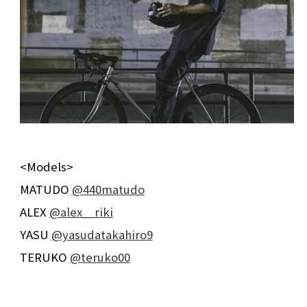
<Models>
MATUDO
@440matudo
ALEX
@alex__riki
YASU
@yasudatakahiro9
TERUKO
@teruko00