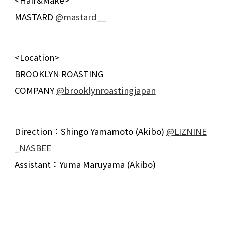
<Hair&Make>
MASTARD
@mastard__
<Location>
BROOKLYN ROASTING
COMPANY
@brooklynroastingjapan
Direction：Shingo Yamamoto (Akibo)
@LIZNINE
_NASBEE
Assistant：Yuma Maruyama (Akibo)