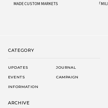
「MILESDOVES」シリーズを発表
2026.05
自転
が集う「
CATEGORY
UPDATES
JOURNAL
EVENTS
CAMPAIGN
INFORMATION
ARCHIVE