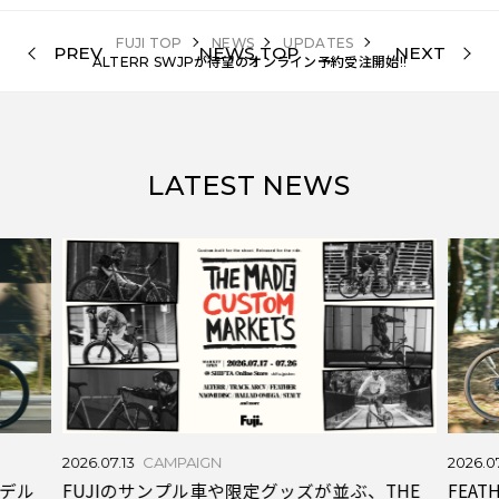
FUJI TOP
NEWS
UPDATES
PREV
NEWS TOP
NEXT
ALTERR SWJPが待望のオンライン予約受注開始!!
LATEST NEWS
2026.07.13
CAMPAIGN
2026.0
FUJIのサンプル車や限定グッズが並ぶ、THE
モデル
FEA